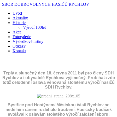
SBOR DOBROVOLNÝCH HASIČŮ RYCHLOV
Úvod
Aktuality
Historie
Výročí 100let
Akce
Fotogalerie
Výsledkové listiny
Odkazy
Kontakt
100. VÝROČÍ ZALOŽENÍ SDH RYCHLOV
Teplý a sl
u
nečný den 18. června 2011 byl pro členy SDH
Rychlov a i obyvatelé Rychlova výjim
ečný. Probíhala zde
totiž celodenní oslava věnovaná stoletému výročí hasičů
SDH Rychlov.
Bystřice pod Hostýnem/ Městskou částí Rychlov se
nedělním ránem rozléhalo troubení. Hasičský budíček
svolával k oslavám stoletého výročí založení sboru,