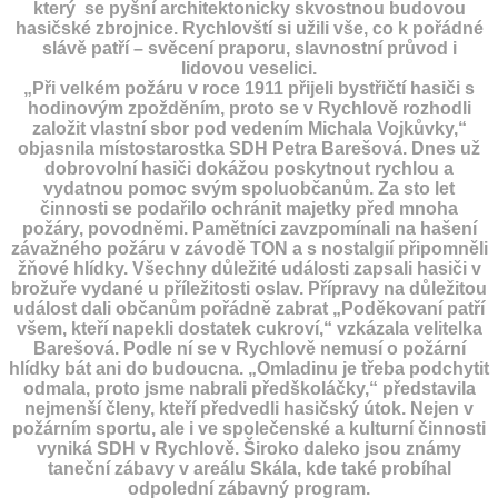
který se pyšní architektonicky skvostnou budovou
hasičské zbrojnice. Rychlovští si užili vše, co k pořádné
slávě patří – svěcení praporu, slavnostní průvod i
lidovou veselici.
„Při velkém požáru v roce 1911 přijeli bystřičtí hasiči s
hodinovým zpožděním, proto se v Rychlově rozhodli
založit vlastní sbor pod vedením Michala Vojkůvky,“
objasnila místostarostka SDH Petra Barešová. Dnes už
dobrovolní hasiči dokážou poskytnout rychlou a
vydatnou pomoc svým spoluobčanům. Za sto let
činnosti se podařilo ochránit majetky před mnoha
požáry, povodněmi. Pamětníci zavzpomínali na hašení
závažného požáru v závodě TON a s nostalgií připomněli
žňové hlídky. Všechny důležité události zapsali hasiči v
brožuře vydané u příležitosti oslav. Přípravy na důležitou
událost dali občanům pořádně zabrat „Poděkovaní patří
všem, kteří napekli dostatek cukroví,“ vzkázala velitelka
Barešová. Podle ní se v Rychlově nemusí o požární
hlídky bát ani do budoucna. „Omladinu je třeba podchytit
odmala, proto jsme nabrali předškoláčky,“ představila
nejmenší členy, kteří předvedli hasičský útok. Nejen v
požárním sportu, ale i ve společenské a kulturní činnosti
vyniká SDH v Rychlově. Široko daleko jsou známy
taneční zábavy v areálu Skála, kde také probíhal
odpolední zábavný program.